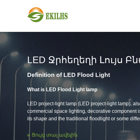
Անցնել բովանդակությանը
LED Ջրհեղեղի Լույս 
Definition of LED Flood Light
What is LED Flood Light lamp
LED project-light lamp (LED project-light lamp), also
commercial space lighting, decorative component is
its shape and the traditional floodlight or some diff
English Name: LED Floodlight
Ցույց տալ ավելին
Alias: Spotlight