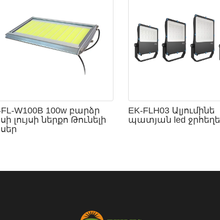
-FL-W100B 100w բարձր
EK-FLH03 Ալյումինե
յսի լույսի ներքո Թունելի
պատյան led ջրհեղեղ
յսեր