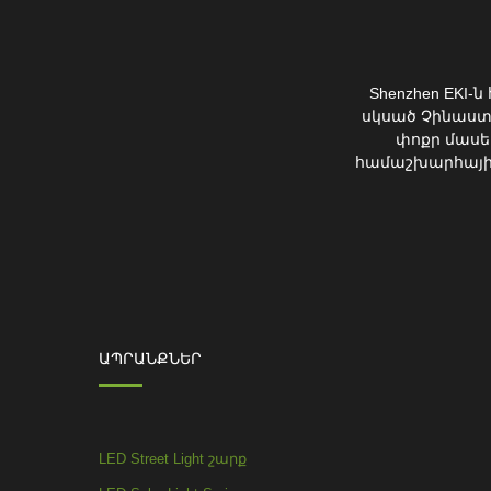
Shenzhen EKI-
սկսած Չինաստ
փոքր մասե
համաշխարհային շ
ԱՊՐԱՆՔՆԵՐ
LED Street Light շարք