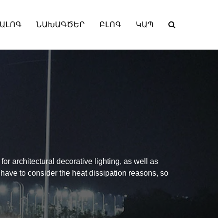
ԱԼՈԳ
ՆԱԽԱԳԾԵՐ
ԲԼՈԳ
ԿԱՊ
for architectural decorative lighting, as well as
have to consider the heat dissipation reasons, so