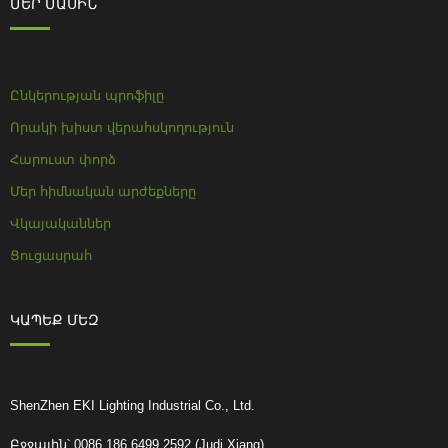
ՄԵՐ ՄԱՍԻՆ
Ընկերության պրոֆիլը
Որակի խիստ վերահսկողություն
Հարուստ փորձ
Մեր հիմնական արժեքները
Վկայականներ
Ցուցասրահ
ԿԱՊԵՔ ՄԵԶ
ShenZhen EKI Lighting Industrial Co., Ltd.
Բջջային՝ 0086 186 6499 2592 (Judi Xiang)