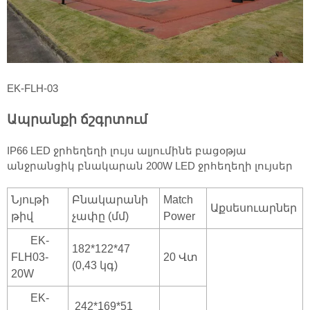
EK-FLH-03
Ապրանքի ճշգրտում
IP66 LED ջրհեղեղի լույս ալյումինե բացօթյա
անջրանցիկ բնակարան 200W LED ջրհեղեղի լույսեր
Նյութի
Բնակարանի
Match
Աքսեսուարներ
թիվ
չափը (մմ)
Power
EK-
182*122*47
FLH03-
20 Վտ
(0,43 կգ)
20W
EK-
242*169*51