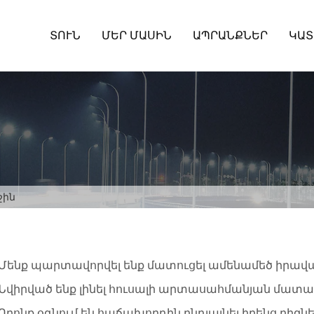
ՏՈՒՆ
ՄԵՐ ՄԱՍԻՆ
ԱՊՐԱՆՔՆԵՐ
ԿԱՏ
ջին
Մենք պարտավորվել ենք մատուցել ամենամեծ իրավա
Նվիրված ենք լինել հուսալի արտասահմանյան մատ
Որոնք օգնում են հաճախորդին ընդլայնել իրենց բիզն