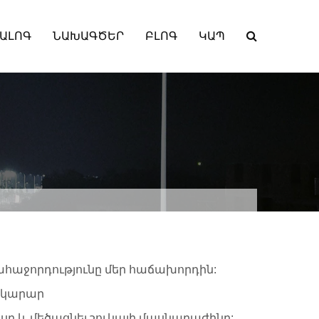
ԱԼՈԳ
ՆԱԽԱԳԾԵՐ
ԲԼՈԳ
ԿԱՊ
հաջորդությունը մեր հաճախորդին:
ակարար
եսը և մեծացնել շուկայի մասնաբաժինը: