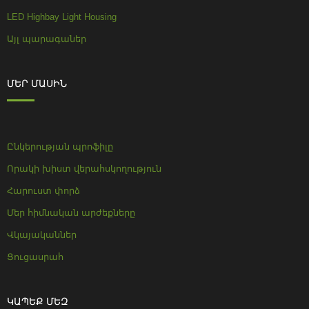
LED Highbay Light Housing
Այլ պարագաներ
ՄԵՐ ՄԱՍԻՆ
Ընկերության պրոֆիլը
Որակի խիստ վերահսկողություն
Հարուստ փորձ
Մեր հիմնական արժեքները
Վկայականներ
Ցուցասրահ
ԿԱՊԵՔ ՄԵԶ